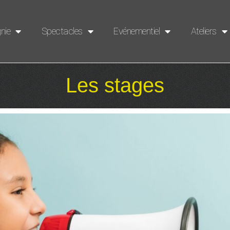
nie
Spectacles
Evénementiel
Ateliers
Les stages