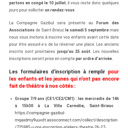
partons en congé le 10 juillet
, il vous reste donc quelques
jours pour solliciter
un rendez-vous
.
La Compagnie Gazibul sera présente au
Forum des
Associations
de Saint-Brieuc
le samedi 5 septembre
mais
nous vous invitons à inscrire vos enfants avant cette date
pour être assuré·e·s de lui réserver une place. Les anciens
inscrits sont prioritaires
jusqu’au
25 août.
Les nouvelles
inscriptions seront prise en compte
par ordre d’arrivée.
Les formulaires d’inscription à remplir
pour
les enfants et les jeunes qui n’ont pas encore
fait de théâtre à nos côtés
:
Groupe 7/9 ans (CE1/CE2/CM1) : les mercredis de 14h
à 15h30 à La Villa Carmélie, Saint-Brieuc
:
https://compagnie-gazibul-
mqaxdmy9uuvdt.assoconnect.com/collect/description
/725985-u-pre-inscription-ateliers-theatre-26-27-