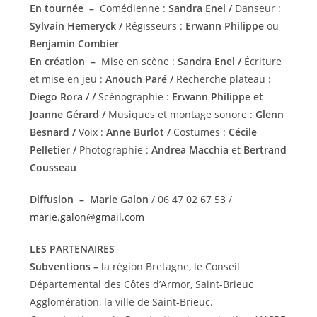
En tournée –
Comédienne :
Sandra Enel /
Danseur :
Sylvain Hemeryck /
Régisseurs :
Erwann Philippe
ou
Benjamin Combier
En création –
Mise en scène :
Sandra Enel /
Écriture
et mise en jeu :
Anouch Paré /
Recherche plateau :
Diego Rora /
/
Scénographie :
Erwann Philippe et
Joanne Gérard /
Musiques et montage sonore :
Glenn
Besnard /
Voix :
Anne Burlot /
Costumes :
Cécile
Pelletier /
Photographie :
Andrea Macchia
et
Bertrand
Cousseau
Diffusion
–
Marie Galon
/ 06 47 02 67 53 /
marie.galon@gmail.com
LES PARTENAIRES
Subventions –
la région Bretagne, le Conseil
Départemental des Côtes d’Armor, Saint-Brieuc
Agglomération, la ville de Saint-Brieuc.