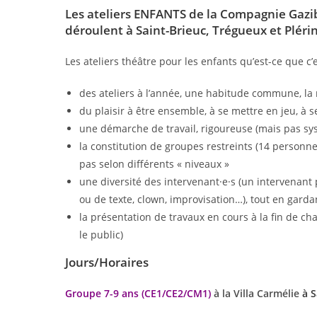
Les ateliers ENFANTS de la Compagnie Gazib
déroulent à Saint-Brieuc, Trégueux et Plérin
Les ateliers théâtre pour les enfants qu’est-ce que c’e
des ateliers à l’année, une habitude commune, la 
du plaisir à être ensemble, à se mettre en jeu, à s
une démarche de travail, rigoureuse (mais pas sy
la constitution de groupes restreints (14 personn
pas selon différents « niveaux »
une diversité des intervenant·e·s (un intervenant
ou de texte, clown, improvisation…), tout en gardan
la présentation de travaux en cours à la fin de ch
le public)
Jours/Horaires
Groupe 7-9 ans (CE1/CE2/CM1)
à la Villa Carmélie
à S