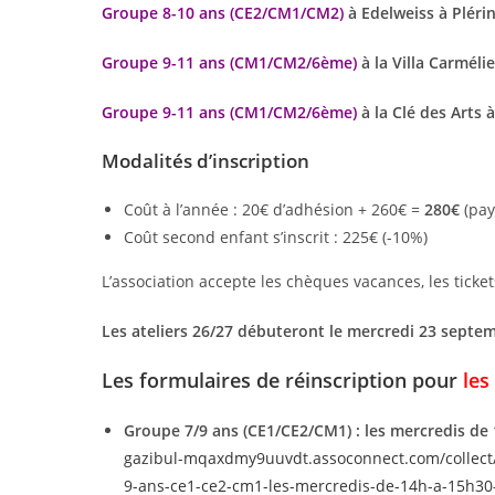
Groupe 8-10 ans (CE2/CM1/CM2)
à Edelweiss à Plérin
Groupe 9-11 ans
(CM1/CM2/6ème)
à la Villa Carméli
Groupe 9-11 ans (CM1/CM2/6ème)
à la Clé des Arts 
Modalités d’inscription
Coût à l’année : 20€ d’adhésion + 260€ =
280€
(pay
Coût second enfant s’inscrit : 225€ (-10%)
L’association accepte les chèques vacances, les tickets
Les ateliers 26/27 débuteront le mercredi 23 septe
Les formulaires de réinscription pour
les
Groupe 7/9 ans (CE1/CE2/CM1) : les mercredis de 1
gazibul-mqaxdmy9uuvdt.assoconnect.com/collect/d
9-ans-ce1-ce2-cm1-les-mercredis-de-14h-a-15h30-a