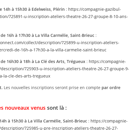
 14h à 15h30 à Edelweiss, Plérin
:
https://compagnie-gazibul-
on/725891-u-inscription-ateliers-theatre-26-27-groupe-8-10-ans-
e 16h à 17h30 à La Villa Carmélie, Saint-Brieuc
:
nect.com/collect/description/725899-u-inscription-ateliers-
redi-de-16h-a-17h30-a-la-villa-carmelie-saint-brieuc
de 16h30 à 18h à La Clé des Arts, Trégueux
:
https://compagnie-
escription/725903-u-inscription-ateliers-theatre-26-27-groupe-9-
la-cle-des-arts-tregueux
t.
Les nouvelles inscriptions seront prise en compte
par ordre
es nouveaux venus
sont
là :
4h à 15h30 à La Villa Carmélie, Saint-Brieuc
:
https://compagnie-
escription/725985-u-pre-inscription-ateliers-theatre-26-27-