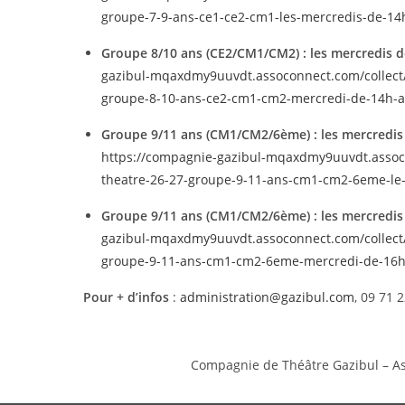
groupe-7-9-ans-ce1-ce2-cm1-les-mercredis-de-14h-
Groupe 8/10 ans (CE2/CM1/CM2) : les mercredis de 
gazibul-mqaxdmy9uuvdt.assoconnect.com/collect/d
groupe-8-10-ans-ce2-cm1-cm2-mercredi-de-14h-a
Groupe 9/11 ans (CM1/CM2/6ème) : les mercredis d
https://compagnie-gazibul-mqaxdmy9uuvdt.assocon
theatre-26-27-groupe-9-11-ans-cm1-cm2-6eme-le-m
Groupe 9/11 ans (CM1/CM2/6ème) : les mercredis 
gazibul-mqaxdmy9uuvdt.assoconnect.com/collect/d
groupe-9-11-ans-cm1-cm2-6eme-mercredi-de-16h30
Pour + d’infos
:
administration@gazibul.com
, 09 71 
Compagnie de Théâtre Gazibul – Ass