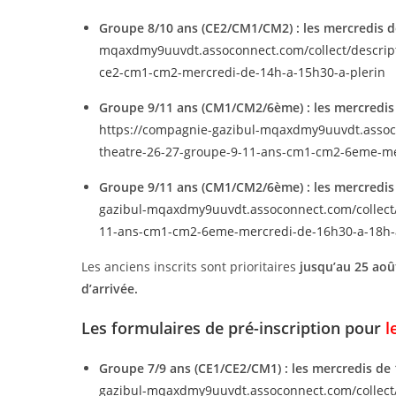
Groupe 8/10 ans (CE2/CM1/CM2) : les mercredis de
mqaxdmy9uuvdt.assoconnect.com/collect/descripti
ce2-cm1-cm2-mercredi-de-14h-a-15h30-a-plerin
Groupe 9/11 ans (CM1/CM2/6ème) : les mercredis d
https://compagnie-gazibul-mqaxdmy9uuvdt.assocon
theatre-26-27-groupe-9-11-ans-cm1-cm2-6eme-merc
Groupe 9/11 ans (CM1/CM2/6ème) : les mercredis 
gazibul-mqaxdmy9uuvdt.assoconnect.com/collect/d
11-ans-cm1-cm2-6eme-mercredi-de-16h30-a-18h-a-
Les anciens inscrits sont prioritaires
jusqu’au
25 aoû
d’arrivée.
Les formulaires de pré-inscription pour
l
Groupe 7/9 ans (CE1/CE2/CM1) : les mercredis de 1
gazibul-mqaxdmy9uuvdt.assoconnect.com/collect/d