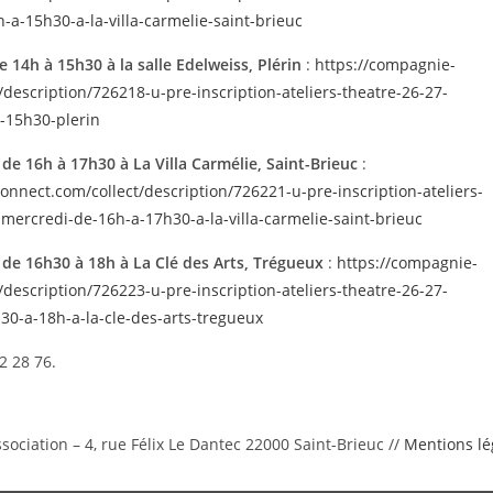
a-15h30-a-la-villa-carmelie-saint-brieuc
14h à 15h30 à la salle Edelweiss, Plérin
:
https://compagnie-
escription/726218-u-pre-inscription-ateliers-theatre-26-27-
-15h30-plerin
e 16h à 17h30 à La Villa Carmélie, Saint-Brieuc
:
nect.com/collect/description/726221-u-pre-inscription-ateliers-
ercredi-de-16h-a-17h30-a-la-villa-carmelie-saint-brieuc
de 16h30 à 18h à La Clé des Arts, Trégueux
:
https://compagnie-
escription/726223-u-pre-inscription-ateliers-theatre-26-27-
-a-18h-a-la-cle-des-arts-tregueux
22 28 76.
ociation – 4, rue Félix Le Dantec 22000 Saint-Brieuc //
Mentions lé