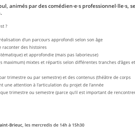
ul, animés par des comédien·e·s professionnel·lle·s, s
.
st ?
réalisation d’un parcours approfondi selon son âge
e raconter des histoires
stématique) et approfondie (mais pas laborieuse)
es maximum) mixtes et répartis selon différentes tranches d’âges e
 par trimestre ou par semestre) et des contenus (théâtre de corps
t une attention à l’articulation du projet de l’année
aque trimestre ou semestre (parce qu’il est important de rencontre
aint-Brieuc,
les mercredis de 14h à 15h30